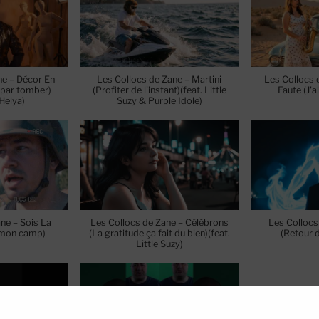
ne – Décor En
Les Collocs de Zane – Martini
Les Collocs 
t par tomber)
(Profiter de l'instant)(feat. Little
Faute (J'ai
 Helya)
Suzy & Purple Idole)
ne – Sois La
Les Collocs de Zane – Célébrons
Les Collocs
i mon camp)
(La gratitude ça fait du bien)(feat.
(Retour 
Little Suzy)