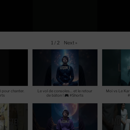
Next
»
1
/
2
ué pour chanter.
Le vol de consoles… et le retour
Moi vs Le Kar
rts
de bâton !
#Shorts
#