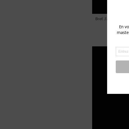
Bref. J’ai tout plaq
#Sho