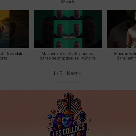
#Shorts
if très clair !
Ma mère m’a félicité pour ma
Macron vali
orts
danse de striptiseuse ! #Shorts
Zane (enfin
Next
»
1
/
2