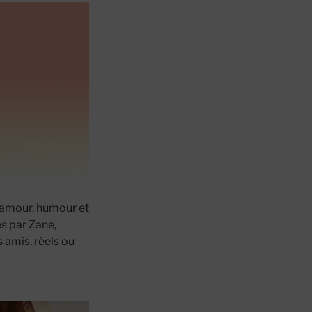
c amour, humour et
és par Zane,
 amis, réels ou