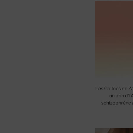
Les Collocs de Za
un brin d’I
schizophrène a