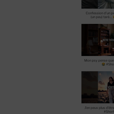
Confession d’un pe
(un peu) taré…
Mon psy pense que j
#Sho
J’en peux plus d’êt
#Shor