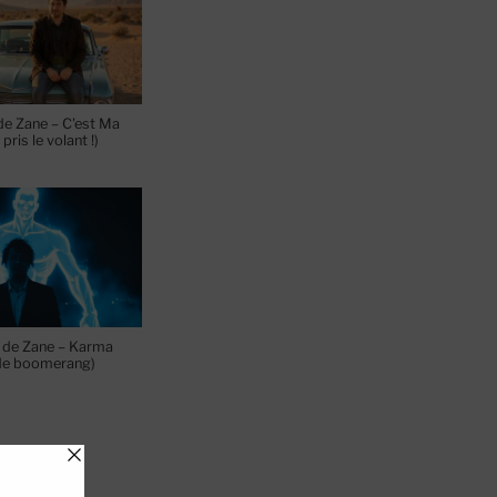
de Zane – C'est Ma
 pris le volant !)
 de Zane – Karma
de boomerang)