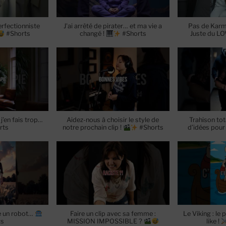
rfectionniste
J'ai arrêté de pirater… et ma vie a
Pas de Karm
#Shorts
changé !
#Shorts
Juste du LO
’en fais trop…
Aidez-nous à choisir le style de
Trahison tota
rts
notre prochain clip !
#Shorts
d’idées pour 
re un robot…
Faire un clip avec sa femme :
Le Viking : le 
ts
MISSION IMPOSSIBLE ?
like !