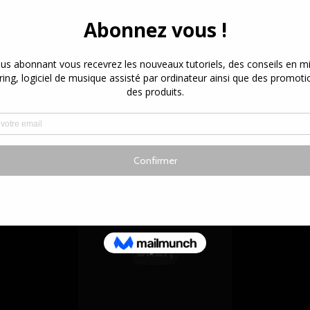
ué pour chanter.
Ma mère m’a félicité pour ma
rts
danse de striptiseuse ! #Shorts