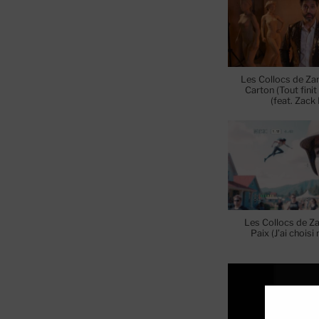
Les Collocs de Za
Carton (Tout fini
(feat. Zack
Les Collocs de Za
Paix (J’ai chois