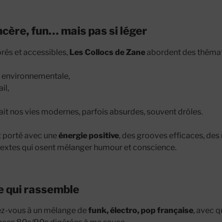
ncère, fun… mais pas si léger
orés et accessibles,
Les Collocs de Zane
abordent des thémat
e environnementale,
il,
fait nos vies modernes, parfois absurdes, souvent drôles.
t porté avec une
énergie positive
, des grooves efficaces, des 
 textes qui osent mélanger humour et conscience.
 qui rassemble
ez-vous à un mélange de
funk, électro, pop française
, avec 