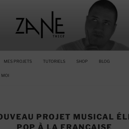
CE
MES PROJETS
TUTORIELS
SHOP
BLOG
 MOI
OUVEAU PROJET MUSICAL ÉL
POP À LA FRANÇAISE