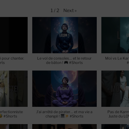
Next
»
1
/
2
ué pour chanter.
Le vol de consoles… et le retour
Moi vs Le Kar
rts
de bâton !
#Shorts
#
rfectionniste
J'ai arrêté de pirater… et ma vie a
Pas de Karm
#Shorts
changé !
#Shorts
Juste du LO