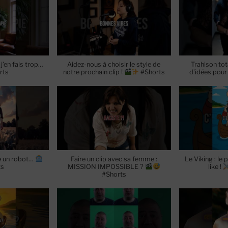
’en fais trop…
Aidez-nous à choisir le style de
Trahison tota
rts
notre prochain clip !
#Shorts
d’idées pour 
re un robot…
Faire un clip avec sa femme :
Le Viking : le 
ts
MISSION IMPOSSIBLE ?
like !
#Shorts