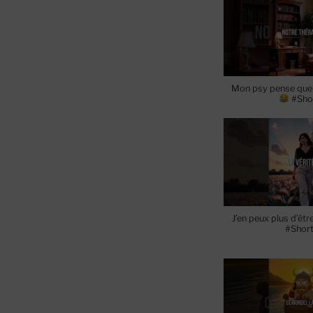
Mon psy pense que j
#Sho
J’en peux plus d’êt
#Shor