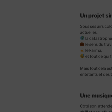
Un projet si
Sous ses airs col
actuelles :
la catastroph
le sens du trava
le karma,
et tout ce qui 
Mais tout cela es
entêtants et des
Une musique
Côté son, attend