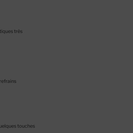
iques très
refrains
quelques touches