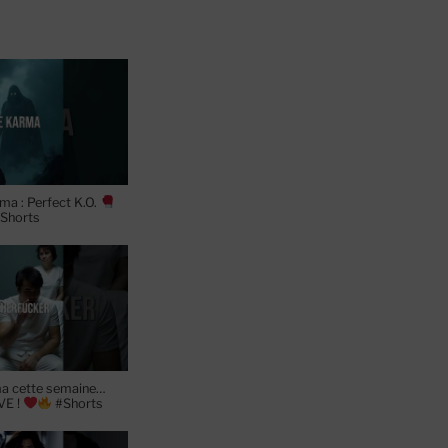
ma : Perfect K.O.
Shorts
a cette semaine…
VE !
#Shorts