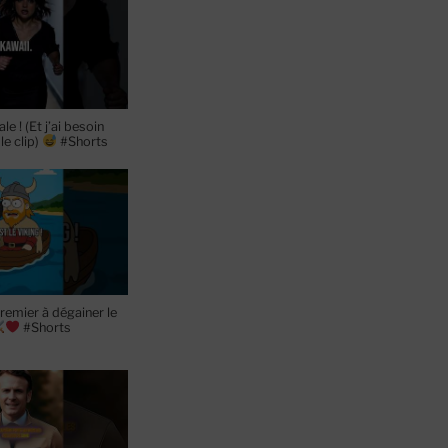
le ! (Et j’ai besoin
le clip)
#Shorts
premier à dégainer le
#Shorts