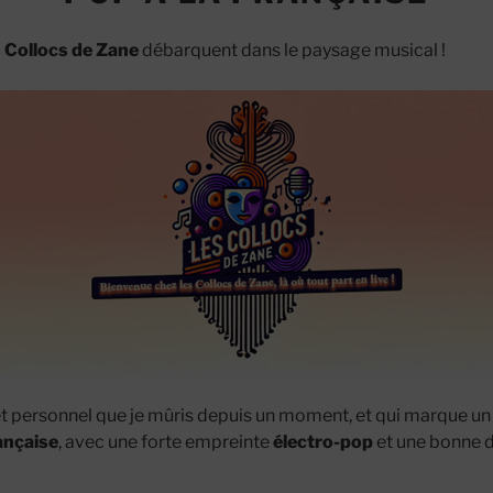
 Collocs de Zane
débarquent dans le paysage musical !
t personnel que je mûris depuis un moment, et qui marque u
ançaise
, avec une forte empreinte
électro-pop
et une bonne 