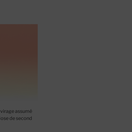
n virage assumé
dose de second