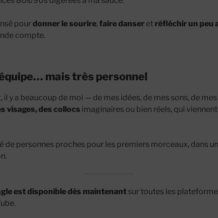
ences 80s/90s digérées à ma sauce.
ensé pour
donner le sourire
,
faire danser
et
réfléchir un peu 
rende compte.
d’équipe… mais très personnel
t, il y a beaucoup de moi — de mes idées, de mes sons, de mes
es visages, des collocs
imaginaires ou bien réels, qui viennent 
ré de personnes proches pour les premiers morceaux, dans un
on.
ngle est disponible dès maintenant
sur toutes les plateforme
ube.