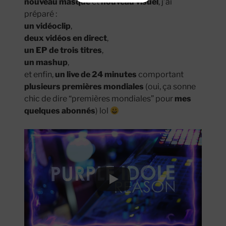
nouveau masque
et
nouveau visuel
, j’ai
préparé :
un vidéoclip
,
deux vidéos en direct
,
un EP de trois titres
,
un mashup
,
et enfin,
un live de 24 minutes
comportant
plusieurs premières mondiales
(oui, ça sonne
chic de dire “premières mondiales” pour
mes
quelques abonnés
) lol