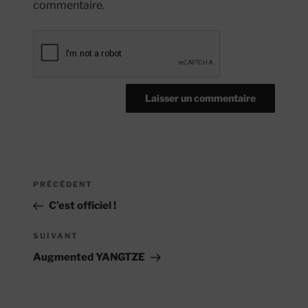
commentaire.
Navigation
Article
PRÉCÉDENT
de
précédent
C’est officiel !
l’article
Article
SUIVANT
suivant
Augmented YANGTZE